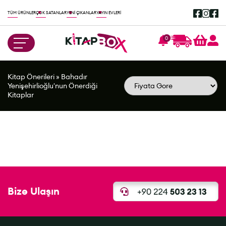
TÜM ÜRÜNLER
ÇOK SATANLAR
YENİ ÇIKANLAR
YAYIN EVLERİ
0
Kitap Önerileri
»
Bahadır
Yenişehirlioğlu'nun Önerdiği
Kitaplar
Bize Ulaşın