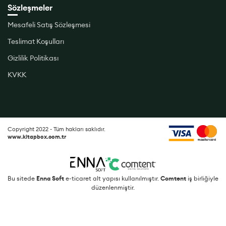
Sözleşmeler
Mesafeli Satış Sözleşmesi
Teslimat Koşulları
Gizlilik Politikası
KVKK
Copyright 2022 - Tüm hakları saklıdır.
www.kitapbox.com.tr
Bu sitede
Enna Soft
e-ticaret alt yapısı kullanılmıştır.
Comtent
iş birliğiyle
düzenlenmiştir.