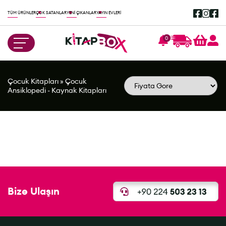
TÜM ÜRÜNLER
ÇOK SATANLAR
YENİ ÇIKANLAR
YAYIN EVLERİ
0
Çocuk Kitapları
»
Çocuk
Ansiklopedi - Kaynak Kitapları
Bize Ulaşın