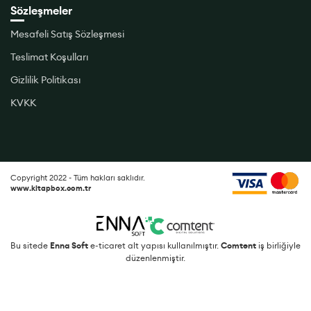
Sözleşmeler
Mesafeli Satış Sözleşmesi
Teslimat Koşulları
Gizlilik Politikası
KVKK
Copyright 2022 - Tüm hakları saklıdır.
www.kitapbox.com.tr
Bu sitede
Enna Soft
e-ticaret alt yapısı kullanılmıştır.
Comtent
iş birliğiyle
düzenlenmiştir.