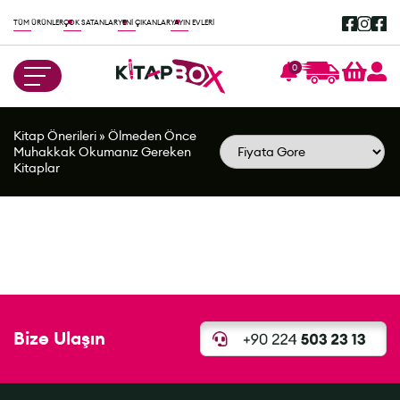
TÜM ÜRÜNLER
ÇOK SATANLAR
YENİ ÇIKANLAR
YAYIN EVLERİ
0
Kitap Önerileri
»
Ölmeden Önce
Muhakkak Okumanız Gereken
Kitaplar
Bize Ulaşın