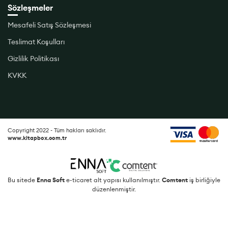
Sözleşmeler
Mesafeli Satış Sözleşmesi
Teslimat Koşulları
Gizlilik Politikası
KVKK
Copyright 2022 - Tüm hakları saklıdır.
www.kitapbox.com.tr
Bu sitede
Enna Soft
e-ticaret alt yapısı kullanılmıştır.
Comtent
iş birliğiyle
düzenlenmiştir.