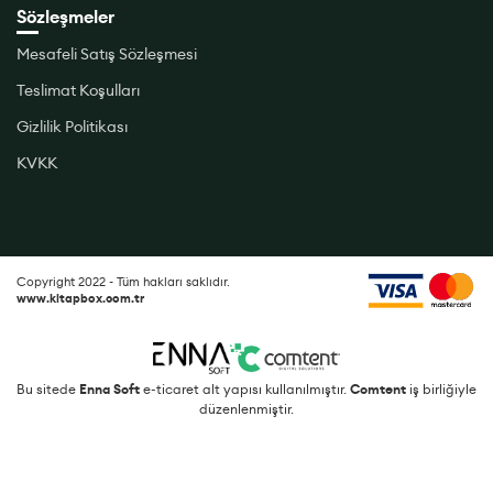
Sözleşmeler
Mesafeli Satış Sözleşmesi
Teslimat Koşulları
Gizlilik Politikası
KVKK
Copyright 2022 - Tüm hakları saklıdır.
www.kitapbox.com.tr
Bu sitede
Enna Soft
e-ticaret alt yapısı kullanılmıştır.
Comtent
iş birliğiyle
düzenlenmiştir.