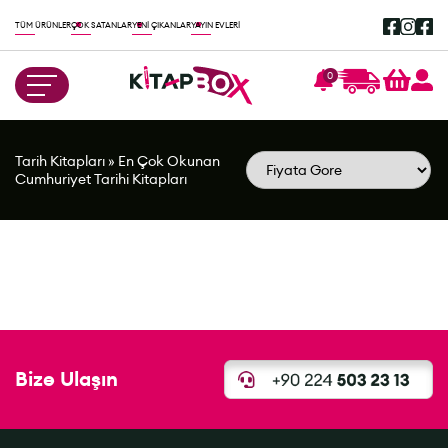
TÜM ÜRÜNLER
ÇOK SATANLAR
YENİ ÇIKANLAR
YAYIN EVLERİ
0
Tarih Kitapları
»
En Çok Okunan
Cumhuriyet Tarihi Kitapları
Bize Ulaşın