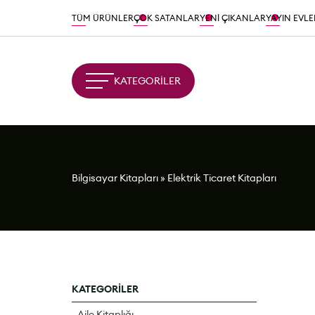
TÜM ÜRÜNLER
ÇOK SATANLAR
YENİ ÇIKANLAR
YAYIN EVLE
KATEGORİLER
Bilgisayar Kitapları
»
Elektrik Ticaret Kitapları
KATEGORİLER
Aile Kitaplığı