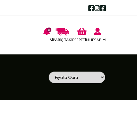
0
SEPETİM
SİPARİŞ TAKİP
HESABIM