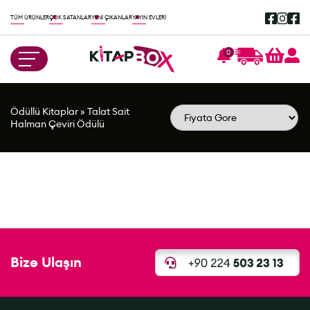
TÜM ÜRÜNLER
ÇOK SATANLAR
YENİ ÇIKANLAR
YAYIN EVLERİ
0
Ödüllü Kitaplar
»
Talat Sait
Halman Çeviri Ödülü
Bize Ulaşın