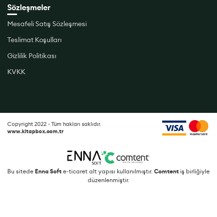
Sözleşmeler
Mesafeli Satış Sözleşmesi
Teslimat Koşulları
Gizlilik Politikası
KVKK
Copyright 2022 - Tüm hakları saklıdır.
www.kitapbox.com.tr
Bu sitede
Enna Soft
e-ticaret alt yapısı kullanılmıştır.
Comtent
iş birliğiyle
düzenlenmiştir.