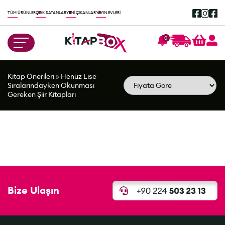
TÜM ÜRÜNLER
ÇOK SATANLAR
YENİ ÇIKANLAR
YAYIN EVLERİ
0
Kitap Önerileri
»
Henüz Lise
Sıralarındayken Okunması
Gereken Şiir Kitapları
Bize Ulaşın