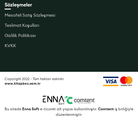
Sözleşmeler
Mesafeli Satış Sözleşmesi
Teslimat Koşulları
Gizlilik Politikası
KVKK
Copyright 2022 - Tüm hakları saklıdır.
www.kitapbox.com.tr
Bu sitede
Enna Soft
e-ticaret alt yapısı kullanılmıştır.
Comtent
iş birliğiyle
düzenlenmiştir.