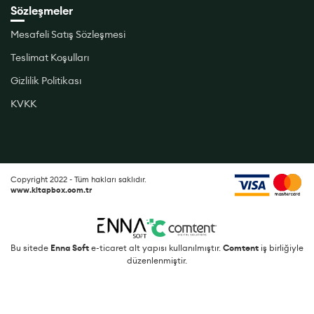
Sözleşmeler
Mesafeli Satış Sözleşmesi
Teslimat Koşulları
Gizlilik Politikası
KVKK
Copyright 2022 - Tüm hakları saklıdır.
www.kitapbox.com.tr
Bu sitede
Enna Soft
e-ticaret alt yapısı kullanılmıştır.
Comtent
iş birliğiyle
düzenlenmiştir.