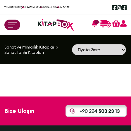
TÜM ÜRÜNLER
ÇOK SATANLAR
YENİ ÇIKANLAR
YAYIN EVLERİ
0
Sanat ve Mimarlık Kitapları
»
Sanat Tarihi Kitapları
Bize Ulaşın