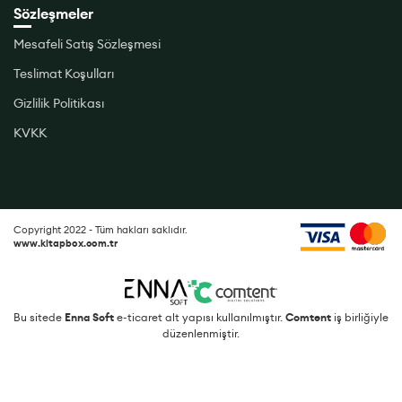
Sözleşmeler
Mesafeli Satış Sözleşmesi
Teslimat Koşulları
Gizlilik Politikası
KVKK
Copyright 2022 - Tüm hakları saklıdır.
www.kitapbox.com.tr
Bu sitede
Enna Soft
e-ticaret alt yapısı kullanılmıştır.
Comtent
iş birliğiyle
düzenlenmiştir.