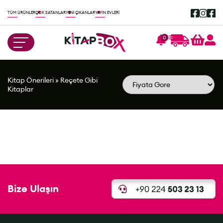
TÜM ÜRÜNLER
ÇOK SATANLAR
YENİ ÇIKANLAR
YAYIN EVLERİ
0
Kitap Önerileri
»
Reçete Gibi
Kitaplar
Bize Ulaşın