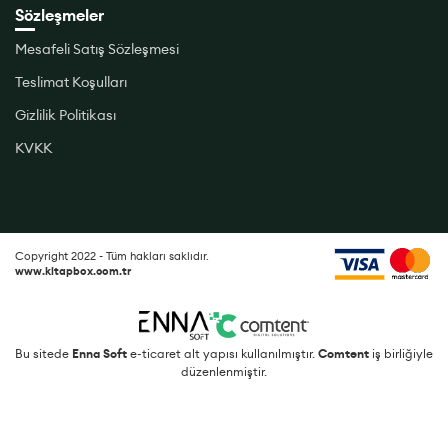
Sözleşmeler
Mesafeli Satış Sözleşmesi
Teslimat Koşulları
Gizlilik Politikası
KVKK
Copyright 2022 - Tüm hakları saklıdır.
www.kitapbox.com.tr
Bu sitede
Enna Soft
e-ticaret alt yapısı kullanılmıştır.
Comtent
iş birliğiyle
düzenlenmiştir.