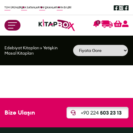
TÜM ÜRÜNLER
ÇOK SATANLAR
YENİ ÇIKANLAR
YAYIN EVLERİ
0
Edebiyat Kitapları
»
Yetişkin
Masal Kitapları
Bize Ulaşın