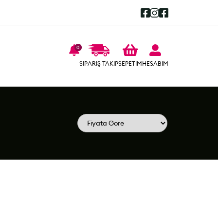
0
SEPETİM
SİPARİŞ TAKİP
HESABIM