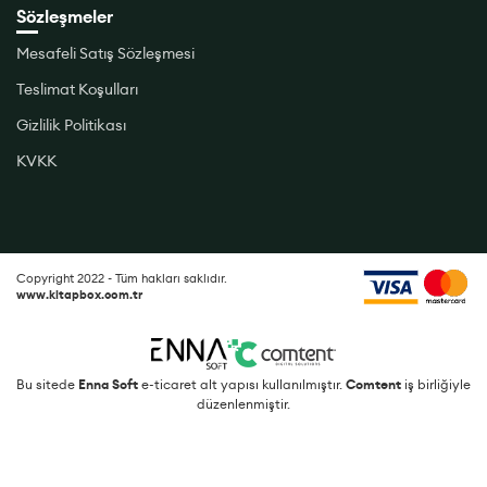
Sözleşmeler
Mesafeli Satış Sözleşmesi
Teslimat Koşulları
Gizlilik Politikası
KVKK
Copyright 2022 - Tüm hakları saklıdır.
www.kitapbox.com.tr
Bu sitede
Enna Soft
e-ticaret alt yapısı kullanılmıştır.
Comtent
iş birliğiyle
düzenlenmiştir.