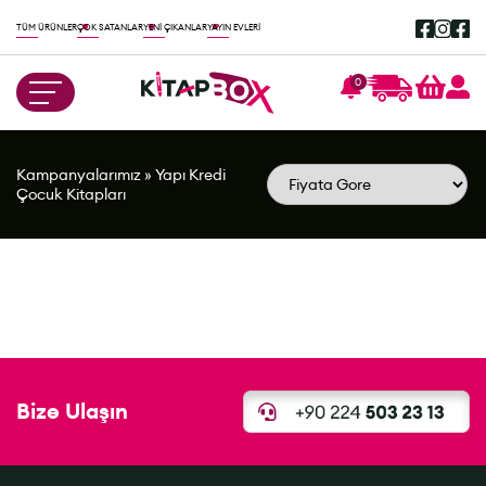
TÜM ÜRÜNLER
ÇOK SATANLAR
YENİ ÇIKANLAR
YAYIN EVLERİ
0
Kampanyalarımız
»
Yapı Kredi
Çocuk Kitapları
Bize Ulaşın