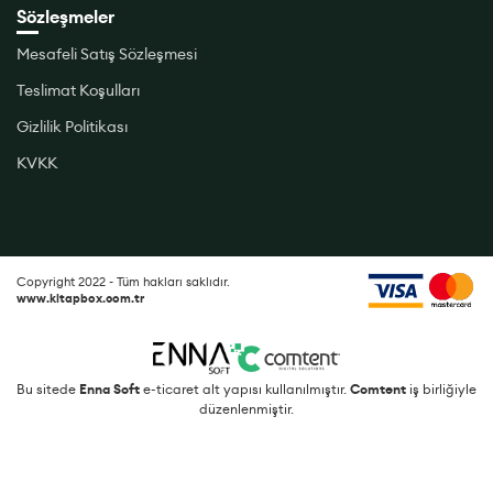
Sözleşmeler
Mesafeli Satış Sözleşmesi
Teslimat Koşulları
Gizlilik Politikası
KVKK
Copyright 2022 - Tüm hakları saklıdır.
www.kitapbox.com.tr
Bu sitede
Enna Soft
e-ticaret alt yapısı kullanılmıştır.
Comtent
iş birliğiyle
düzenlenmiştir.