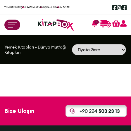
TÜM ÜRÜNLER
ÇOK SATANLAR
YENİ ÇIKANLAR
YAYIN EVLERİ
0
Yemek Kitapları
»
Dünya Mutfağı
Kitapları
Bize Ulaşın