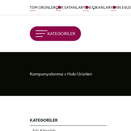
TÜM ÜRÜNLER
ÇOK SATANLAR
YENİ ÇIKANLAR
YAYIN EVLE
KATEGORİLER
Kampanyalarımız
»
Hobi Ürünleri
KATEGORİLER
Aile Kitaplığı