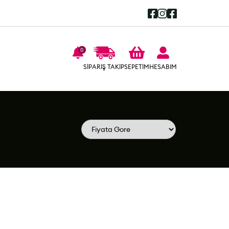
0
SEPETİM
SİPARİŞ TAKİP
HESABIM