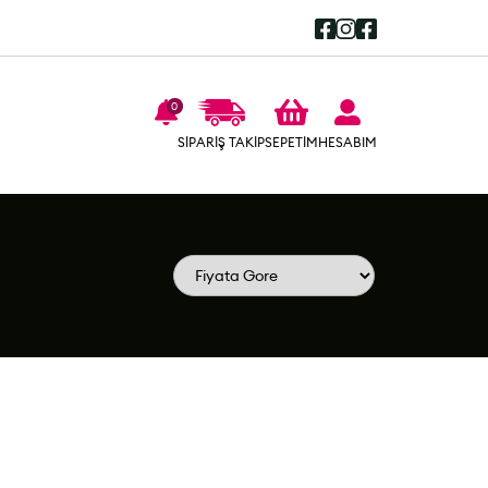
0
SEPETİM
SİPARİŞ TAKİP
HESABIM