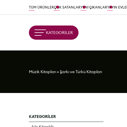
TÜM ÜRÜNLER
ÇOK SATANLAR
YENİ ÇIKANLAR
YAYIN EVLE
KATEGORİLER
Müzik Kitapları
»
Şarkı ve Türkü Kitapları
KATEGORİLER
Aile Kitaplığı