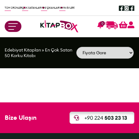
TÜM ÜRÜNLER
ÇOK SATANLAR
YENİ ÇIKANLAR
YAYIN EVLERİ
0
Edebiyat Kitapları
»
En Çok Satan
50 Korku Kitabı
Bize Ulaşın