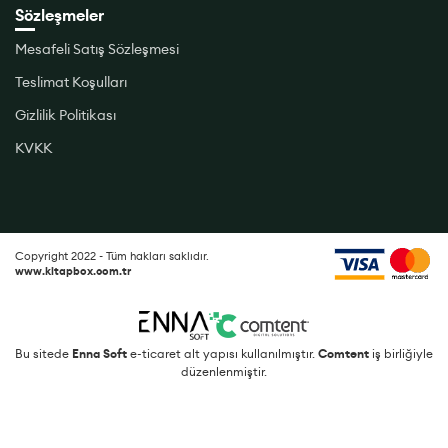
Sözleşmeler
Mesafeli Satış Sözleşmesi
Teslimat Koşulları
Gizlilik Politikası
KVKK
Copyright 2022 - Tüm hakları saklıdır.
www.kitapbox.com.tr
Bu sitede
Enna Soft
e-ticaret alt yapısı kullanılmıştır.
Comtent
iş birliğiyle
düzenlenmiştir.